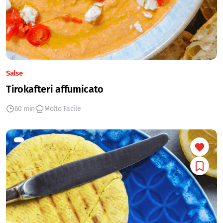
Salse
Tirokafteri affumicato
60 min
Molto Facile