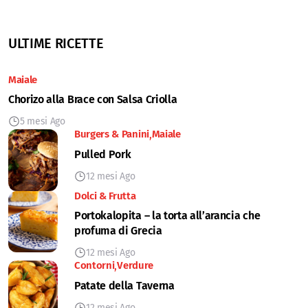
ULTIME RICETTE
Maiale
Chorizo alla Brace con Salsa Criolla
5 mesi Ago
Burgers & Panini
Maiale
Pulled Pork
12 mesi Ago
Dolci & Frutta
Portokalopita – la torta all’arancia che
profuma di Grecia
12 mesi Ago
Contorni
Verdure
Patate della Taverna
12 mesi Ago