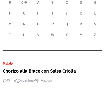
#
0-9
A
B
C
D
E
F
G
H
I
J
K
L
M
N
O
P
Q
R
S
T
U
V
W
X
Y
Z
Maiale
Chorizo alla Brace con Salsa Criolla
15 min
Argentina
4 Porzioni