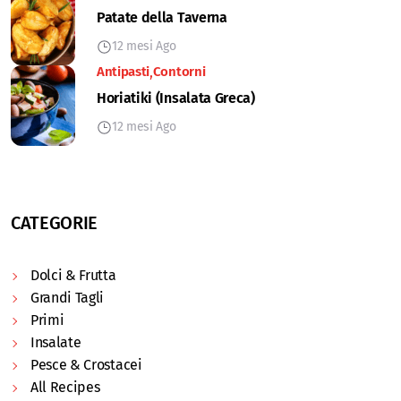
Patate della Taverna
12 mesi Ago
Antipasti
Contorni
Horiatiki (Insalata Greca)
12 mesi Ago
CATEGORIE
Dolci & Frutta
Grandi Tagli
Primi
Insalate
Pesce & Crostacei
All Recipes