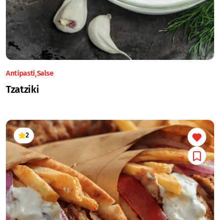
Antipasti
Salse
Tzatziki
2