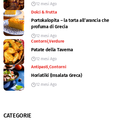
12 mesi Ago
Dolci & Frutta
Portokalopita – la torta all’arancia che
profuma di Grecia
12 mesi Ago
Contorni
Verdure
Patate della Taverna
12 mesi Ago
Antipasti
Contorni
Horiatiki (Insalata Greca)
12 mesi Ago
CATEGORIE