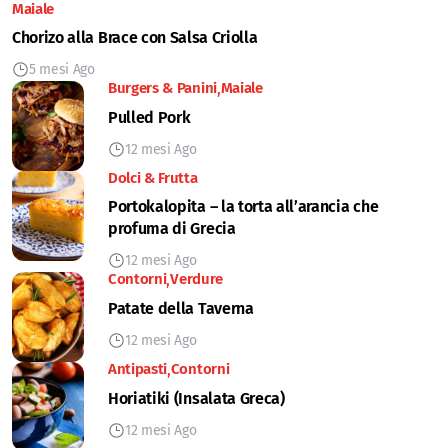
Maiale
Chorizo alla Brace con Salsa Criolla
5 mesi Ago
Burgers & Panini
Maiale
Pulled Pork
12 mesi Ago
Dolci & Frutta
Portokalopita – la torta all’arancia che
profuma di Grecia
12 mesi Ago
Contorni
Verdure
Patate della Taverna
12 mesi Ago
Antipasti
Contorni
Horiatiki (Insalata Greca)
12 mesi Ago