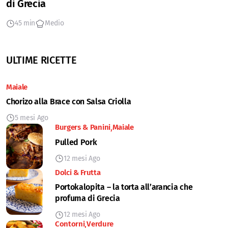
di Grecia
45 min
Medio
ULTIME RICETTE
Maiale
Chorizo alla Brace con Salsa Criolla
5 mesi Ago
Burgers & Panini
Maiale
Pulled Pork
12 mesi Ago
Dolci & Frutta
Portokalopita – la torta all’arancia che
profuma di Grecia
12 mesi Ago
Contorni
Verdure