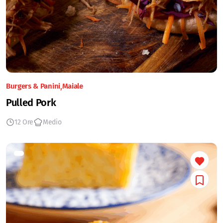
Burgers & Panini
Maiale
Pulled Pork
12 Ore
Medio