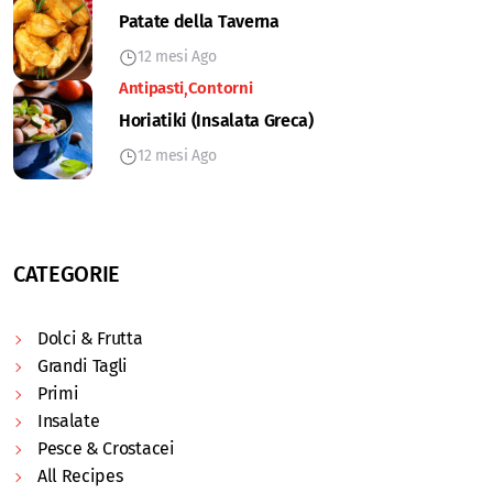
Patate della Taverna
12 mesi Ago
Antipasti
Contorni
Horiatiki (Insalata Greca)
12 mesi Ago
CATEGORIE
Dolci & Frutta
Grandi Tagli
Primi
Insalate
Pesce & Crostacei
All Recipes